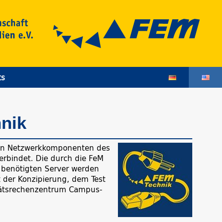
ts
hnik
iven Netzwerkkomponenten des
rbindet. Die durch die FeM
r benötigten Server werden
t der Konzipierung, dem Test
itätsrechenzentrum Campus-