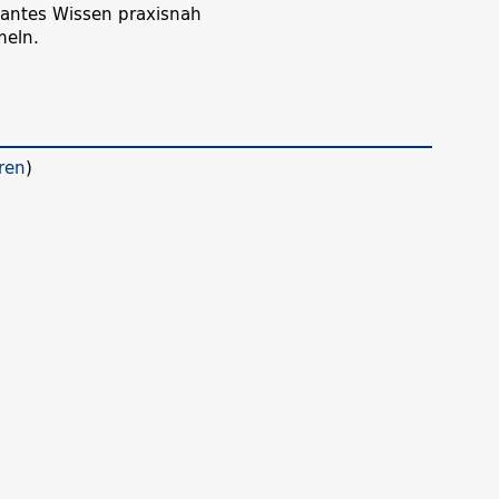
evantes Wissen praxisnah
meln.
ren
)