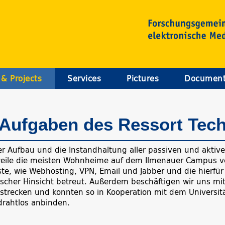
 & Projects
Services
Pictures
Documen
 Aufgaben des Ressort Tec
er Aufbau und die Instandhaltung aller passiven und akt
rweile die meisten Wohnheime auf dem Ilmenauer Campus ve
ste, wie Webhosting, VPN, Email und Jabber und die hierfü
ischer Hinsicht betreut. Außerdem beschäftigen wir uns mi
strecken und konnten so in Kooperation mit dem Univers
rahtlos anbinden.