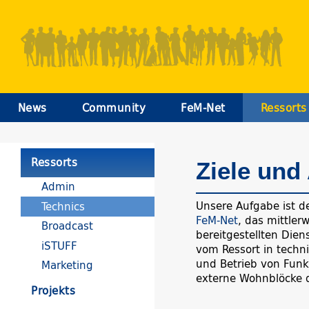
News
Community
FeM-Net
Ressorts
Ressorts
Ziele und
Admin
Unsere Aufgabe ist d
Technics
FeM-Net
, das mittle
Broadcast
bereitgestellten Dien
iSTUFF
vom Ressort in techn
und Betrieb von Funk
Marketing
externe Wohnblöcke d
Projekts