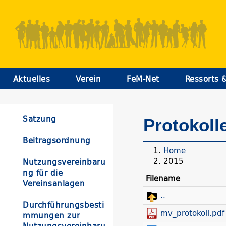
Aktuelles
Verein
FeM-Net
Ressorts 
Satzung
Protokoll
Beitragsordnung
Home
2015
Nutzungsvereinbaru
ng für die
Filename
Vereinsanlagen
..
Durchführungsbesti
mv_protokoll.pdf
mmungen zur