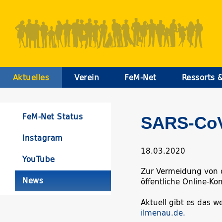
Aktuelles
Verein
FeM-Net
Ressorts 
FeM-Net Status
SARS-CoV
Instagram
18.03.2020
YouTube
Zur Vermeidung von d
News
öffentliche Online-K
Aktuell gibt es das w
ilmenau.de.