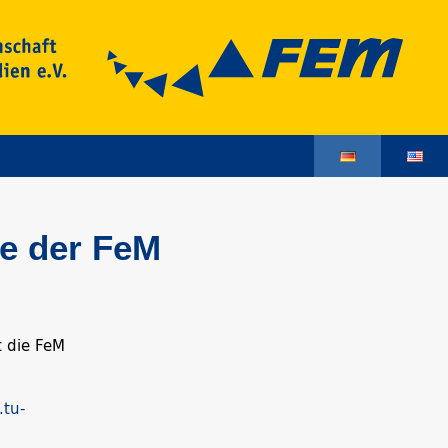
e der FeM
t die FeM
.tu-